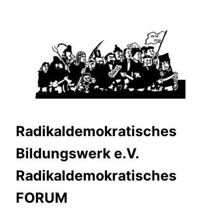
Zum
Inhalt
springen
Radikaldemokratisches
Bildungswerk e.V.
Radikaldemokratisches
FORUM