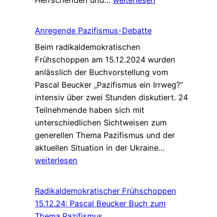
Herrschenden und…
weiterlesen
Frühschoppen
19.1.25:
Anregende Pazifismus-Debatte
Was
Beim radikaldemokratischen
kann
Frühschoppen am 15.12.2024 wurden
ich
anlässlich der Buchvorstellung vom
überhaupt
Pascal Beucker „Pazifismus ein Irrweg?“
noch
intensiv über zwei Stunden diskutiert. 24
wählen?
Teilnehmende haben sich mit
unterschiedlichen Sichtweisen zum
generellen Thema Pazifismus und der
Anregende
aktuellen Situation in der Ukraine…
Pazifismus-
weiterlesen
Debatte
Radikaldemokratischer Frühschoppen
15.12.24: Pascal Beucker Buch zum
Thema Pazifismus