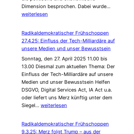
27.4.25:
Dimension besprochen. Dabei wurde…
Frühshop
weiterlesen
disktutier
Vortrag
Radikaldemokratischer Frühschoppen
über
27.4.25: Einfluss der Tech-Milliardäre auf
den
unsere Medien und unser Bewusstsein
Einfluss
Sonntag, den 27. April 2025 11.00 bis
der
13.00 Diesmal zum aktuellen Thema: Der
Tech-
Einfluss der Tech-Milliardäre auf unsere
Milliardär
Medien und unser Bewusstsein Helfen
auf
DSGVO, Digital Services Act, IA Act u.a.
Medien
oder liefert uns Merz künftig unter dem
und
Radikaldemokratischer
Siegel…
weiterlesen
Bewußtse
Frühschoppen
27.4.25:
Radikaldemokratischer Frühschoppen
Einfluss
9.3.25: Merz folgt Trump – aus der