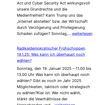
Act und Cyber Security Act wirkungsvoll
Schuldenbrems
unsere Grundrechte und die
werden
Medienfreiheit? Kann Trump uns das
500
„Internet abstellen“ bzw. der Wirtschaft
Milliarden
durch Verzögerung und Privilegierung
Aufrüstung!
Radikaldemokratis
Schaden zufügen? Sonntag,…
weiterlesen
Frühschoppen
16.2.25:
Radikaldemokratischer Frühschoppen
Trump
19.1.25: Was kann ich überhaupt noch
und
wählen?
Musk
Sonntag, den 19. Januar 2025 – 11.00 bis
–
13.00 Uhr Was kann ich überhaupt noch
die
wählen? Gibt es noch im Jahr 2025
Macht
Möglichkeiten, taktisch oder strategisch
im
zu wählen?Klar ist: Wer nicht wählt,
Netz?
stärkt die Vewrhältnisse der
Radikaldemokratischer