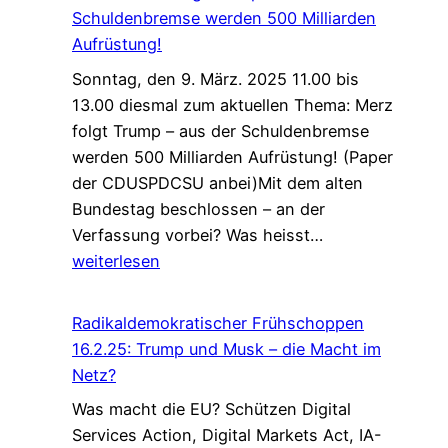
der
Schuldenbremse werden 500 Milliarden
Tech-
Aufrüstung!
Milliardäre
Sonntag, den 9. März. 2025 11.00 bis
auf
13.00 diesmal zum aktuellen Thema: Merz
unsere
folgt Trump – aus der Schuldenbremse
Medien
werden 500 Milliarden Aufrüstung! (Paper
und
der CDUSPDCSU anbei)Mit dem alten
unser
Bundestag beschlossen – an der
Bewusstsein
Radikaldemokra
Verfassung vorbei? Was heisst…
Frühschoppen
weiterlesen
9.3.25:
Merz
Radikaldemokratischer Frühschoppen
folgt
16.2.25: Trump und Musk – die Macht im
Trump
Netz?
–
Was macht die EU? Schützen Digital
aus
Services Action, Digital Markets Act, IA-
der