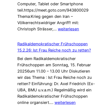
Computer, Tablet oder Smartphone
teil.https://meet.goto.com/943800029
Thema:Krieg gegen den Iran –
Völkerrechtswidriger Angriff! mit:
Radikaldemokratischer
Christoph Strässer,…
weiterlesen
Frühschoppen
29.3.26:
Radikaldemokratischer Frühschoppen
Krieg
15.2.26: Ist Frau Reiche noch zu retten?
gegen
Bei dem Radikaldemokratischer
den
Frühschoppen am Sonntag, 15. Februar
Iran
20256um 11.00 – 13.00 Uhr Diskutieren
–
wir das Thema : Ist Frau Reiche noch zu
Völkerrechtswidriger
retten? Einführung: Dr. Axel Friedrich (Ex-
Angriff!
UBA, BMU u.v.a.m.) Regelmäßig wird ein
Radikaldemokratischer Frühschoppen
Radikaldemokratischer
online organsiert.…
weiterlesen