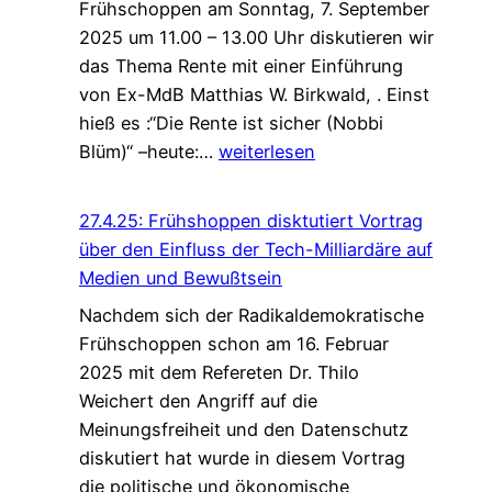
Frühschoppen am Sonntag, 7. September
2025 um 11.00 – 13.00 Uhr diskutieren wir
das Thema Rente mit einer Einführung
von Ex-MdB Matthias W. Birkwald, . Einst
hieß es :“Die Rente ist sicher (Nobbi
Radikaldemokratischer
Blüm)“ –heute:…
weiterlesen
Frühschoppen
7.9.25:
27.4.25: Frühshoppen disktutiert Vortrag
„Die
über den Einfluss der Tech-Milliardäre auf
Rente
Medien und Bewußtsein
ist
Nachdem sich der Radikaldemokratische
sicher!?“
Frühschoppen schon am 16. Februar
2025 mit dem Refereten Dr. Thilo
Weichert den Angriff auf die
Meinungsfreiheit und den Datenschutz
diskutiert hat wurde in diesem Vortrag
die politische und ökonomische