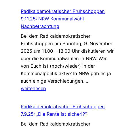
Frühschoppen
15.2.26:
Radikaldemokratischer Frühschoppen
Ist
9.11.25: NRW Kommunalwahl
Frau
Nachbetrachtung
Reiche
Bei dem Radikaldemokratischer
noch
Frühschoppen am Sonntag, 9. November
zu
2025 um 11.00 – 13.00 Uhr diskutieren wir
retten?
über die Kommunalwahlen in NRW. Wer
von Euch ist (noch/wieder) in der
Kommunalpolitik aktiv? In NRW gab es ja
Radikaldemokrati
auch einige Verschiebungen.…
Frühschoppen
weiterlesen
9.11.25:
NRW
Radikaldemokratischer Frühschoppen
Kommunalwahl
7.9.25: „Die Rente ist sicher!?“
Nachbetrachtung
Bei dem Radikaldemokratischer