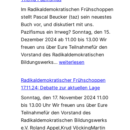
Im Radikaldemokratischen Frühschoppen
stellt Pascal Beucker (taz) sein neuestes
Buch vor, und diskutiert mit uns.
Pazifismus ein Irrweg? Sonntag, den 15.
Dezember 2024 ab 11.00 bis 13.00 Wir
freuen uns über Eure Teilnahmefür den
Vorstand des Radikaldemokratischen
Radikaldemokratischer
Bildungswerks…
weiterlesen
Frühschoppen
15.12.24:
Radikaldemokratischer Frühschoppen
Pascal
17.11.24: Debatte zur aktuellen Lage
Beucker
Sonntag, den 17. November 2024 11.00
Buch
bis 13.00 Uhr Wir freuen uns über Eure
zum
Teilnahmefür den Vorstand des
Thema
Radikaldemokratischen Bildungswerks
Pazifismus
e.V. Roland Appel,Krud VöckingMartin