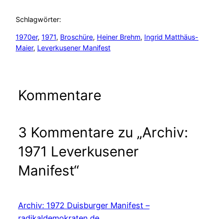
Schlagwörter:
1970er
, 
1971
, 
Broschüre
, 
Heiner Brehm
, 
Ingrid Matthäus-
Maier
, 
Leverkusener Manifest
Kommentare
3 Kommentare zu „Archiv:
1971 Leverkusener
Manifest“
Archiv: 1972 Duisburger Manifest –
radikaldemokraten.de