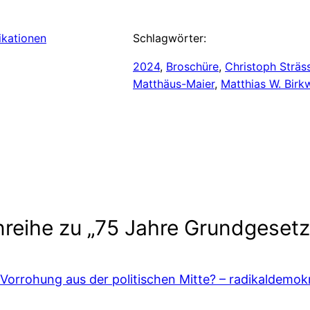
ikationen
Schlagwörter:
2024
, 
Broschüre
, 
Christoph Sträs
Matthäus-Maier
, 
Matthias W. Birk
nreihe zu „75 Jahre Grundgesetz
Vorrohung aus der politischen Mitte? – radikaldemok