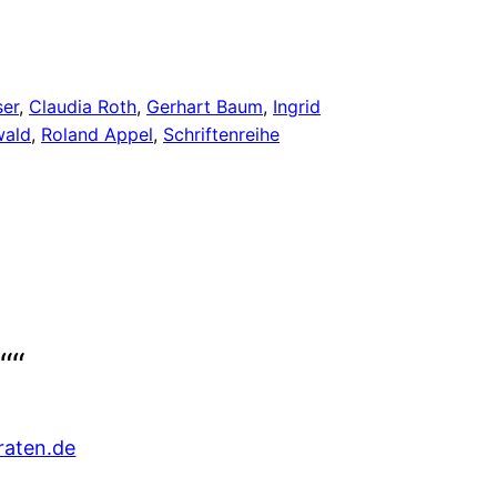
ser
, 
Claudia Roth
, 
Gerhart Baum
, 
Ingrid
wald
, 
Roland Appel
, 
Schriftenreihe
““
raten.de