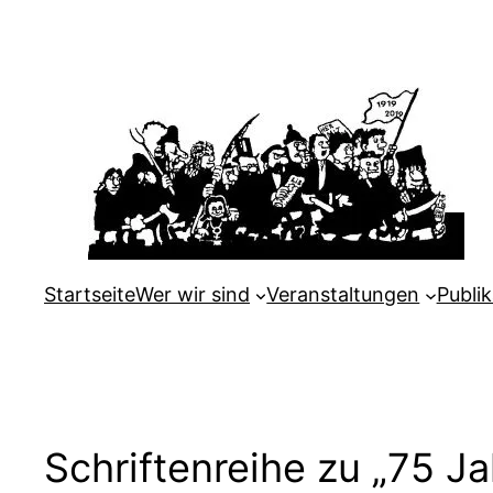
Zum
Inhalt
springen
Startseite
Wer wir sind
Veranstaltungen
Publi
Schriftenreihe zu „75 J