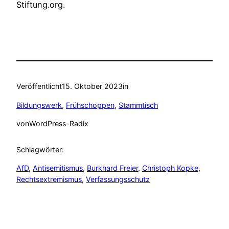
Stiftung.org.
Veröffentlicht
15. Oktober 2023
in
Bildungswerk
, 
Frühschoppen
, 
Stammtisch
von
WordPress-Radix
Schlagwörter:
AfD
, 
Antisemitismus
, 
Burkhard Freier
, 
Christoph Kopke
, 
Rechtsextremismus
, 
Verfassungsschutz