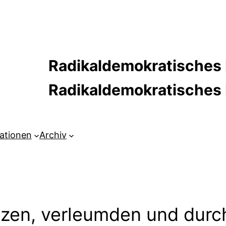
Radikaldemokratisches 
Radikaldemokratische
kationen
Archiv
tzen, verleumden und durc