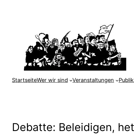
Zum
Inhalt
springen
Startseite
Wer wir sind
Veranstaltungen
Publi
Debatte: Beleidigen, he