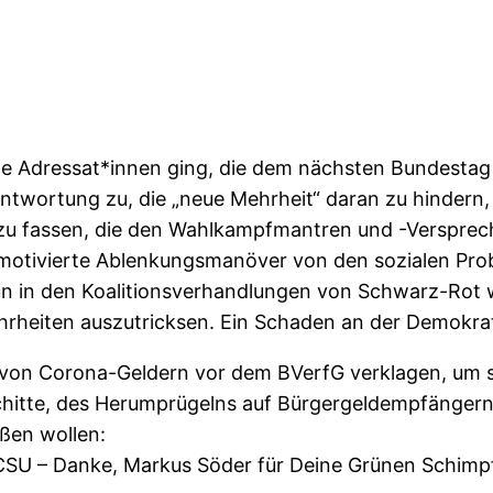
iele Adressat*innen ging, die dem nächsten Bundest
twortung zu, die „neue Mehrheit“ daran zu hindern,
 zu fassen, die den Wahlkampfmantren und -Versprec
motivierte Ablenkungsmanöver von den sozialen Probl
 in den Koalitionsverhandlungen von Schwarz-Rot we
hrheiten auszutricksen. Ein Schaden an der Demokrati
on Corona-Geldern vor dem BVerfG verklagen, um sie 
hitte, des Herumprügelns auf Bürgergeldempfängern 
eßen wollen:
U/CSU – Danke, Markus Söder für Deine Grünen Schimp