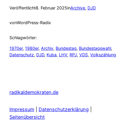
Veröffentlicht
8. Februar 2025
in
Archive
, 
DJD
von
WordPress-Radix
Schlagwörter:
1970er
, 
1980er
, 
Archiv
, 
Bundestag
, 
Bundestagswahl
, 
Datenschutz
, 
DJD
, 
Kuba
, 
LHV
, 
RPJ
, 
VDS
, 
Volkszählung
radikaldemokraten.de
Impressum
|
Datenschutzerklärung
|
Seitenübersicht