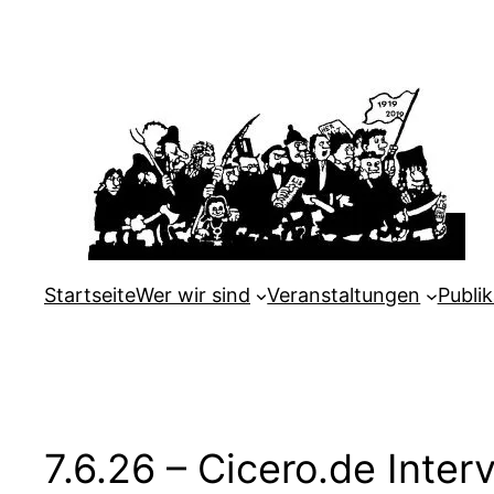
Zum
Inhalt
springen
Startseite
Wer wir sind
Veranstaltungen
Publi
7.6.26 – Cicero.de Inte