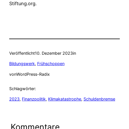
Stiftung.org.
Veröffentlicht
10. Dezember 2023
in
Bildungswerk
, 
Frühschoppen
von
WordPress-Radix
Schlagwörter:
2023
, 
Finanzpolitik
, 
Klimakatastrophe
, 
Schuldenbremse
Kommentare