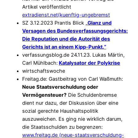
Artikel veröffentlicht
extradienst.net(kuenftig-ungebremst
SZ 3.12.2023 Prantls Blick „
Glanz und
Versagen des Bundesverfassungsgerichts:
Die Reputation und die Autorität des
Gerichts ist an einem Kipp-Punkt.“
verfassungsblog.de 24.11.23. Lukas Märtin,
Carl Mühlbach:
Katalysator der Polykrise
wirtschaftswoche
Freitag.de: Gastbeitrag von Carl Waßmuth:
Neue Staatsverschuldung oder
Vermögensteuer?
Die Schuldenbremse
dient nur dazu, der Diskussion über eine
sozial gerechte Haushaltspolitik
auszuweichen. Es ging nie wirklich darum,
die Staatsschulden zu begrenzen:
www.freitag.de (neue-staatsverschuldung-