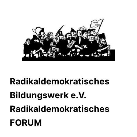
Zum
Inhalt
springen
Radikaldemokratisches
Bildungswerk e.V.
Radikaldemokratisches
FORUM