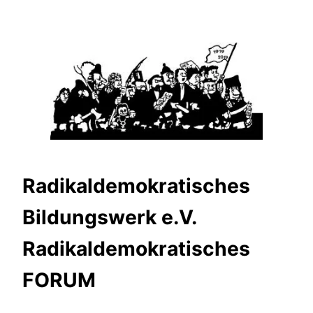
Zum
Inhalt
springen
Radikaldemokratisches
Bildungswerk e.V.
Radikaldemokratisches
FORUM