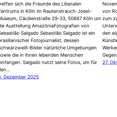
treffen sich die Freunde des Liberalen
Novemb
Zentrums in Köln im Rautenstrauch-Joest-
von Ro
Museum, Cäcilienstraße 29-33, 50667 Köln um
zum zu
die Austtellung AmazôniaFotografien von
Unterw
Sebastião Salgado Sebastião Salgado ist ein
den ei
brasilianischer Fotojournalist, dessen
Künstl
Schwarzweiß-Bilder natürliche Umgebungen
Werken
sowie die in ihnen lebenden Menschen
Gegen
einfangen. Salgado nutzt seine Fotos, um für
27. Ok
den…
3. Dezember 2025