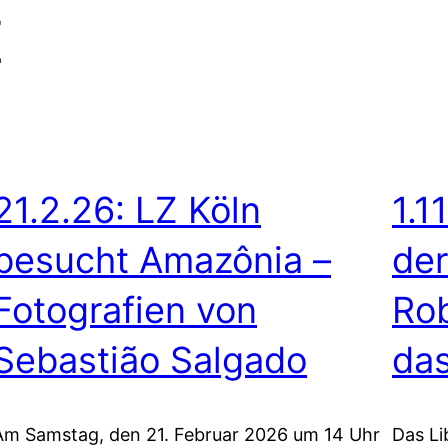
Z
21.2.26: LZ Köln
1.1
besucht Amazônia –
der
Fotografien von
Rob
Sebastião Salgado
das
Am Samstag, den 21. Februar 2026 um 14 Uhr
Das Li