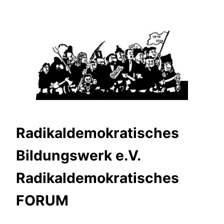
Zum
Inhalt
springen
Radikaldemokratisches
Bildungswerk e.V.
Radikaldemokratisches
FORUM