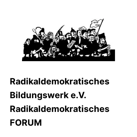
Zum
Inhalt
springen
Radikaldemokratisches
Bildungswerk e.V.
Radikaldemokratisches
FORUM