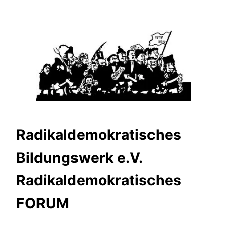
Zum
Inhalt
springen
Radikaldemokratisches
Bildungswerk e.V.
Radikaldemokratisches
FORUM